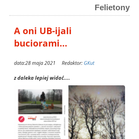
Felietony
A oni UB-ijali
buciorami…
data:28 maja 2021 Redaktor:
GKut
z daleka lepiej widać....