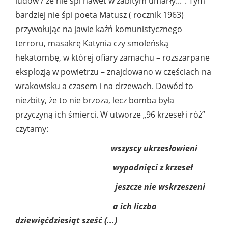
ludów / że nie śpi nawet w zabitym umarły...”. Tym
bardziej nie śpi poeta Matusz ( rocznik 1963)
przywołując na jawie kaźń komunistycznego
terroru, masakrę Katynia czy smoleńską
hekatombę, w której ofiary zamachu – rozszarpane
eksplozją w powietrzu – znajdowano w częściach na
wrakowisku a czasem i na drzewach. Dowód to
niezbity, że to nie brzoza, lecz bomba była
przyczyną ich śmierci. W utworze „96 krzeseł i róż”
czytamy:
wszyscy ukrzesłowieni
wypadnięci z krzeseł
jeszcze nie wskrzeszeni
a ich liczba
dziewięćdziesiąt sześć (...)