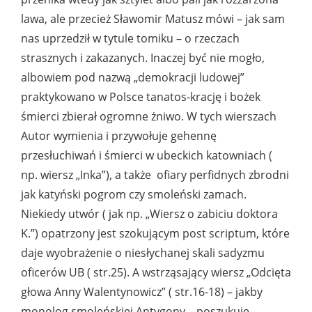
lawa, ale przecież Sławomir Matusz mówi – jak sam
nas uprzedził w tytule tomiku – o rzeczach
strasznych i zakazanych. Inaczej być nie mogło,
albowiem pod nazwą „demokracji ludowej”
praktykowano w Polsce tanatos-krację i bożek
śmierci zbierał ogromne żniwo. W tych wierszach
Autor wymienia i przywołuje gehennę
przesłuchiwań i śmierci w ubeckich katowniach (
np. wiersz „Inka”), a także ofiary perfidnych zbrodni
jak katyński pogrom czy smoleński zamach.
Niekiedy utwór ( jak np. „Wiersz o zabiciu doktora
K.”) opatrzony jest szokującym post scriptum, które
daje wyobrażenie o niesłychanej skali sadyzmu
oficerów UB ( str.25). A wstrząsający wiersz „Odcięta
głowa Anny Walentynowicz” ( str.16-18) – jakby
monolog smoleńskiej Antygony – poszukuje