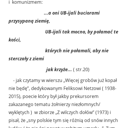
i komunizmem:
...a oni UB-ijali buciorami
przysypaną ziemię,
UB-ijali tak mocno, by połamać te
kości,
których nie połamali, aby nie
sterczały z ziemi
jak krzyże...
( str.20)
- jak czytamy w wierszu „Więcej grobów już kopał
nie będę”, dedykowanym Feliksowi Netzowi ( 1938-
2015), poecie który był jakby prekursorem
zakazanego tematu żołnierzy niezłomnych/
wyklętych ) w zbiorze „Z wilczych dołów” (1973) i
pisał, że „sny polskie tym się różnią od snów innych