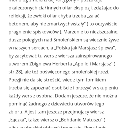
okaleczonych ciał innych ofiar eksplozji, zdążając do
refleksji, że zwłoki ofiar chyba trzeba „zalać
betonem, aby nie zmartwychwstały” ( to oczywiście
pragnienie spiskowców ). Marzenie to nieziszczalne,
dusze poległych nad Smoleńskiem są wiecznie żywe
w naszych sercach, a „Polska jak Marsjasz śpiewa”,
by zacytować tu wers z wiersza zainspirowanego
utworem Zbigniewa Herberta „Apollo i Marsjasz” (
str.28), ale też poświęconego smoleńskiej rzezi.
Poezji nie da się streścić, więc z tym tomikiem
trzeba się zapoznać osobiście i przeżyć w skupieniu
każdy wers z osobna. Dodam jeszcze, że nie można
pominąć żadnego z dziewięciu utworów tego
zbioru. A jest tam jeszcze przejmujący wiersz
„Łączka”, także wiersz o „Bohdanie Matuszu” (
ofierze ubeckiej obławy) i wreszcie „Powstanie