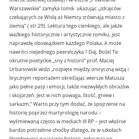
Warszawskie” zamyka tomik ukazując „zdrajców
czekających za Wisłą aż Niemcy zrównają miasto z
ziemią” ( str.29). Lektura tego cienkiego, ale jakże
ważkiego historycznie i artystycznie tomiku, jest
naprawdę obowiązkiem każdego Polaka. A może
nawróci niejednego peerelczyka ? Daj, Boże! Te
okrutne poetyckie „sny z historii” prof. Maciej
Urbanowski widzi „rozpięte między oniryczną wizją i
lirycznym reportażem określając wiersze Matusza
jako pełne pasji i emocji, także niezwykłych obrazów
i skojarzeń. Jest w nich powaga, litość, gniew i
sarkazm.” Warto przy tym dodać, że spojrzenie na
historię poprzez martyrologię narodu –
wyśmiewaną często w mediach III RP – jest właśnie
bardzo potrzebne choćby dlatego, że w szkołach
likwidowano nauczanie historii, zwłaszcza po