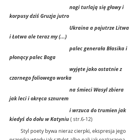
nogi turlają się głowy i
korpusy dziś Gruzja jutro
Ukraina a pojutrze Litwa
i Łotwa ale teraz my (...)
palec generała Błasika i
płonący palec Boga
wyjęte jako ostatnie z
czarnego foliowego worka
na śmieci Wasyl zbiera
jak leci i okręca sznurem
i wrzuca do trumien jak
kiedyś do dołu w Katyniu
( str.6-12)
Styl poety bywa nieraz cierpki, ekspresja jego
przenika wtedy jak sztylet albo pali jak rozżarzona