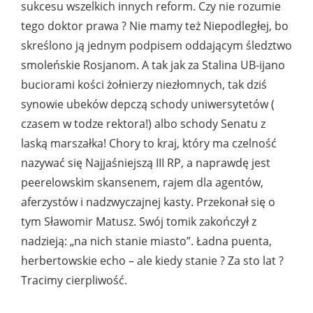
sukcesu wszelkich innych reform. Czy nie rozumie
tego doktor prawa ? Nie mamy też Niepodległej, bo
skreślono ją jednym podpisem oddającym śledztwo
smoleńskie Rosjanom. A tak jak za Stalina UB-ijano
buciorami kości żołnierzy niezłomnych, tak dziś
synowie ubeków depczą schody uniwersytetów (
czasem w todze rektora!) albo schody Senatu z
laską marszałka! Chory to kraj, który ma czelność
nazywać się Najjaśniejszą III RP, a naprawdę jest
peerelowskim skansenem, rajem dla agentów,
aferzystów i nadzwyczajnej kasty. Przekonał się o
tym Sławomir Matusz. Swój tomik zakończył z
nadzieją: „na nich stanie miasto”. Ładna puenta,
herbertowskie echo – ale kiedy stanie ? Za sto lat ?
Tracimy cierpliwość.