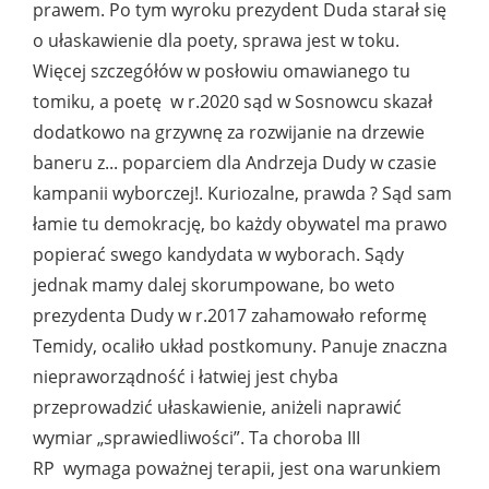
prawem. Po tym wyroku prezydent Duda starał się
o ułaskawienie dla poety, sprawa jest w toku.
Więcej szczegółów w posłowiu omawianego tu
tomiku, a poetę w r.2020 sąd w Sosnowcu skazał
dodatkowo na grzywnę za rozwijanie na drzewie
baneru z... poparciem dla Andrzeja Dudy w czasie
kampanii wyborczej!. Kuriozalne, prawda ? Sąd sam
łamie tu demokrację, bo każdy obywatel ma prawo
popierać swego kandydata w wyborach. Sądy
jednak mamy dalej skorumpowane, bo weto
prezydenta Dudy w r.2017 zahamowało reformę
Temidy, ocaliło układ postkomuny. Panuje znaczna
niepraworządność i łatwiej jest chyba
przeprowadzić ułaskawienie, aniżeli naprawić
wymiar „sprawiedliwości”. Ta choroba III
RP wymaga poważnej terapii, jest ona warunkiem